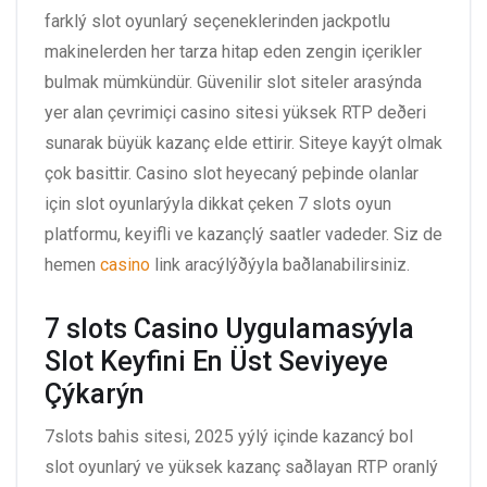
farklý slot oyunlarý seçeneklerinden jackpotlu
makinelerden her tarza hitap eden zengin içerikler
bulmak mümkündür. Güvenilir slot siteler arasýnda
yer alan çevrimiçi casino sitesi yüksek RTP deðeri
sunarak büyük kazanç elde ettirir. Siteye kayýt olmak
çok basittir. Casino slot heyecaný peþinde olanlar
için slot oyunlarýyla dikkat çeken 7 slots oyun
platformu, keyifli ve kazançlý saatler vadeder. Siz de
hemen
casino
link aracýlýðýyla baðlanabilirsiniz.
7 slots Casino Uygulamasýyla
Slot Keyfini En Üst Seviyeye
Çýkarýn
7slots bahis sitesi, 2025 yýlý içinde kazancý bol
slot oyunlarý ve yüksek kazanç saðlayan RTP oranlý