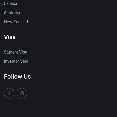
Canada
Australia
New Zealand
Visa
Student Visa
Investor Visa
Follow Us