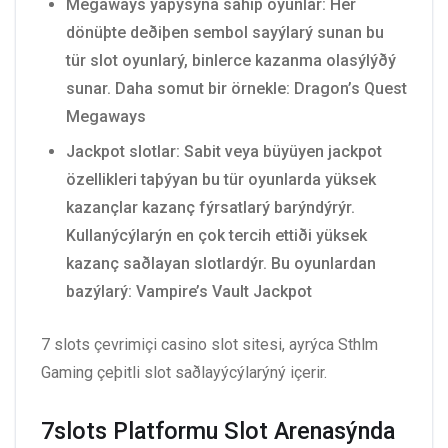
Megaways yapýsýna sahip oyunlar: Her
dönüþte deðiþen sembol sayýlarý sunan bu
tür slot oyunlarý, binlerce kazanma olasýlýðý
sunar. Daha somut bir örnekle: Dragon’s Quest
Megaways
Jackpot slotlar: Sabit veya büyüyen jackpot
özellikleri taþýyan bu tür oyunlarda yüksek
kazançlar kazanç fýrsatlarý barýndýrýr.
Kullanýcýlarýn en çok tercih ettiði yüksek
kazanç saðlayan slotlardýr. Bu oyunlardan
bazýlarý: Vampire’s Vault Jackpot
7 slots çevrimiçi casino slot sitesi, ayrýca Sthlm
Gaming çeþitli slot saðlayýcýlarýný içerir.
7slots Platformu Slot Arenasýnda