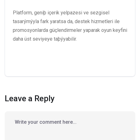
Platform, geniþ içerik yelpazesi ve sezgisel
tasarýmýyla fark yaratsa da, destek hizmetleri ile
promosyonlarda güçlendirmeler yaparak oyun keyfini
daha üst seviyeye taþýyabilir.
Leave a Reply