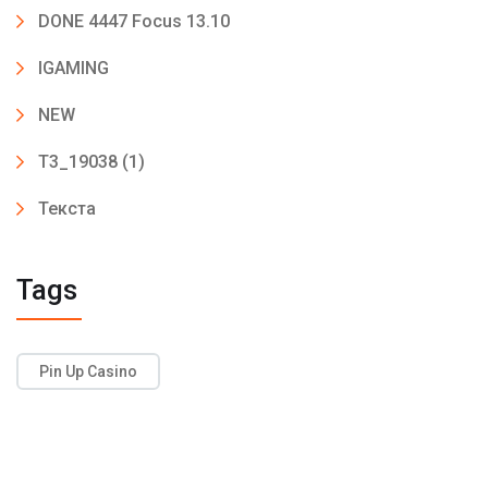
DONE 4447 Focus 13.10
IGAMING
NEW
T3_19038 (1)
Текста
Tags
Pin Up Casino