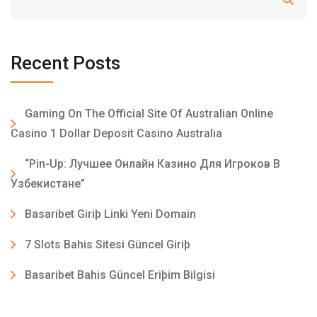
Recent Posts
Gaming On The Official Site Of Australian Online
Casino 1 Dollar Deposit Casino Australia
“Pin-Up: Лучшее Онлайн Казино Для Игроков В
Узбекистане”
Basaribet Giriþ Linki Yeni Domain
7 Slots Bahis Sitesi Güncel Giriþ
Basaribet Bahis Güncel Eriþim Bilgisi