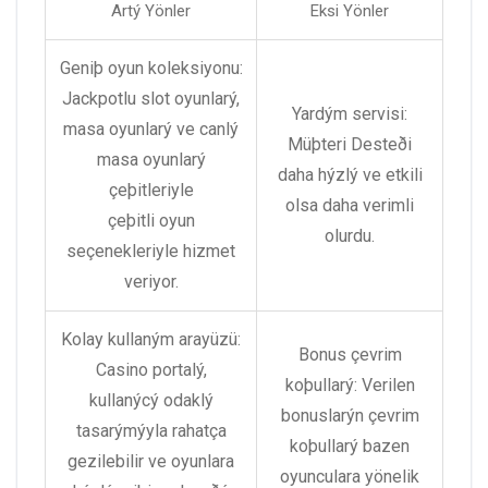
Artý Yönler
Eksi Yönler
Geniþ oyun koleksiyonu:
Jackpotlu slot oyunlarý,
Yardým servisi:
masa oyunlarý ve canlý
Müþteri Desteði
masa oyunlarý
daha hýzlý ve etkili
çeþitleriyle
olsa daha verimli
çeþitli oyun
olurdu.
seçenekleriyle hizmet
veriyor.
Kolay kullaným arayüzü:
Bonus çevrim
Casino portalý,
koþullarý: Verilen
kullanýcý odaklý
bonuslarýn çevrim
tasarýmýyla rahatça
koþullarý bazen
gezilebilir ve oyunlara
oyunculara yönelik