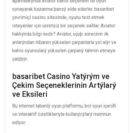
aþamalarýnda aviator bahis seçeneði ile oyun
oynayarak kazanma þansý elde ederler. basaribet
çevrimiçi casino sitesinde, oyunu test etmek
isteyenler için ücretsiz bir seçenek saðlar. Aviator
hakkýnda bilgi nedir? Aviator, uçuþ sürecinin ilk
anlarýndan itibaren yükselen çarpanlarla yol alýr ve
bahis oyuncularý yükselen çarpaný tahmin etmeye
çalýþýr.
basaribet Casino Yatýrým ve
Çekim Seçeneklerinin Artýlarý
ve Eksileri
Bu internet tabanlý oyun platformu, bol oyun içeriði
ve interaktif özellikleriyle kullanýcýlarý memnun
ediyor.