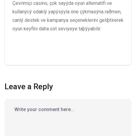
Çevrimiçi casino, çok sayýda oyun alternatifi ve
kullanýcý odaklý yapýsýyla öne çýkmasýna raðmen,
canlý destek ve kampanya seçeneklerini geliþtirerek
oyun keyfini daha üst seviyeye taþýyabilir.
Leave a Reply