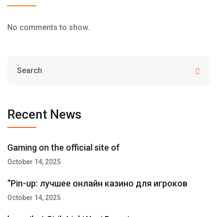
No comments to show.
Recent News
Gaming on the official site of
October 14, 2025
“Pin-up: лучшее онлайн казино для игроков
October 14, 2025