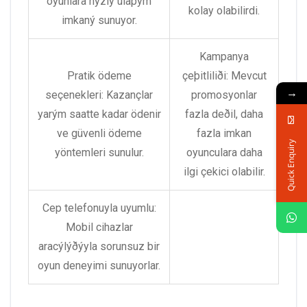
oyunlara hýzlý ulaþým
kolay olabilirdi.
imkaný sunuyor.
Kampanya
Pratik ödeme
çeþitliliði: Mevcut
→
seçenekleri: Kazançlar
promosyonlar
yarým saatte kadar ödenir
fazla deðil, daha
ve güvenli ödeme
fazla imkan
Quick Enquiry
yöntemleri sunulur.
oyunculara daha
ilgi çekici olabilir.
Cep telefonuyla uyumlu:
Mobil cihazlar
aracýlýðýyla sorunsuz bir
oyun deneyimi sunuyorlar.