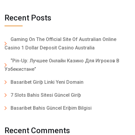
Recent Posts
Gaming On The Official Site Of Australian Online
Casino 1 Dollar Deposit Casino Australia
“Pin-Up: Лучшее Онлайн Казино Для Игроков В
Узбекистане”
Basaribet Giriþ Linki Yeni Domain
7 Slots Bahis Sitesi Güncel Giriþ
Basaribet Bahis Güncel Eriþim Bilgisi
Recent Comments