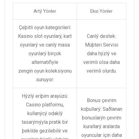
Artý Yönler
Eksi Yönler
Çeþitli oyun kategorileri:
Kasino slot oyunlarý, kart
Canlý destek:
oyunlarý ve canlý masa
Müþteri Servisi
oyunlarý birçok
daha hýzlý ve
alternatifiyle
verimli olsa daha
zengin oyun koleksiyonu
verimli olurdu.
sunuyor.
Hýzlý eriþim arayüzü:
Bonus çevrim
Casino platformu,
koþullarý: Saðlanan
kullanýcý odaklý
bonuslarýn çevrim
tasarýmýyla pratik bir
kurallarý aralarda
þekilde gezilebilir ve
oyuncular için daha