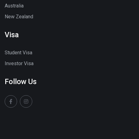
Australia
New Zealand
Visa
Student Visa
Investor Visa
Follow Us