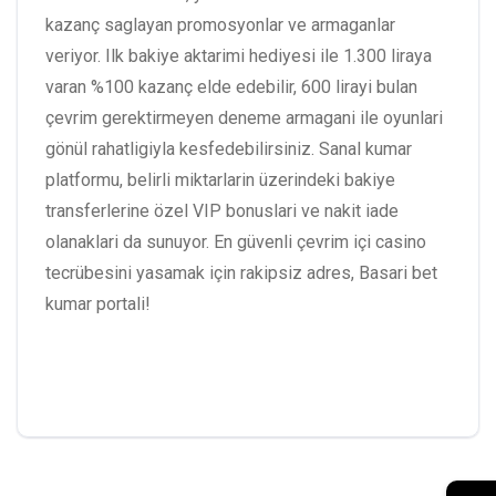
kazanç saglayan promosyonlar ve armaganlar
veriyor. Ilk bakiye aktarimi hediyesi ile 1.300 liraya
varan %100 kazanç elde edebilir, 600 lirayi bulan
çevrim gerektirmeyen deneme armagani ile oyunlari
gönül rahatligiyla kesfedebilirsiniz. Sanal kumar
platformu, belirli miktarlarin üzerindeki bakiye
transferlerine özel VIP bonuslari ve nakit iade
olanaklari da sunuyor. En güvenli çevrim içi casino
tecrübesini yasamak için rakipsiz adres, Basari bet
kumar portali!