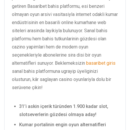
getiren Basaribet bahis platformu, esi benzeri
olmayan oyun arsivi vasitasiyla internet odakli kumar
endüstrisinin en basarili online kumarhane web
siteleri arasinda layikiyla bulunuyor. Sanal bahis
platformu hem bahis tutkunlarinin gözdesi olan
cazino yapimlari hem de modern oyun
seçenekleriyle abonelerine sira disi bir oyun
alternatifleri sunuyor. Beklemeksizin
basaribet giris
sanal bahis platformuna ugrayip üyeliginizi
olusturun, kâr saglayan casino oyunlariyla dolu bir
serüvene çikin!
31’i askin içerik türünden 1.900 kadar slot,
slotseverlerin gözdesi olmaya aday!
Kumar portalinin engin oyun alternatifleri