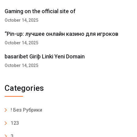
Gaming on the official site of
October 14, 2025
“Pin-up: лучшее онлайн казино для игроков
October 14, 2025
basaribet Giriþ Linki Yeni Domain
October 14, 2025
Categories
! Без Рубрики
123
3