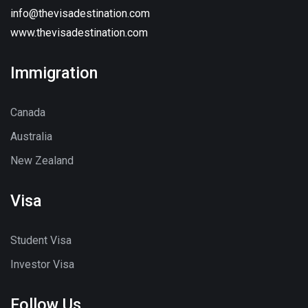
info@thevisadestination.com
www.thevisadestination.com
Immigration
Canada
Australia
New Zealand
Visa
Student Visa
Investor Visa
Follow Us