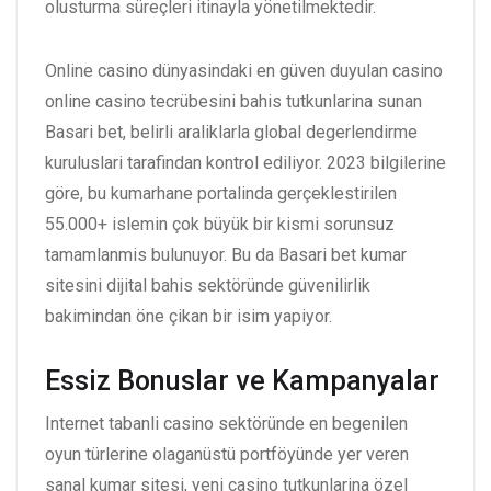
olusturma süreçleri itinayla yönetilmektedir.
Online casino dünyasindaki en güven duyulan casino
online casino tecrübesini bahis tutkunlarina sunan
Basari bet, belirli araliklarla global degerlendirme
kuruluslari tarafindan kontrol ediliyor. 2023 bilgilerine
göre, bu kumarhane portalinda gerçeklestirilen
55.000+ islemin çok büyük bir kismi sorunsuz
tamamlanmis bulunuyor. Bu da Basari bet kumar
sitesini dijital bahis sektöründe güvenilirlik
bakimindan öne çikan bir isim yapiyor.
Essiz Bonuslar ve Kampanyalar
Internet tabanli casino sektöründe en begenilen
oyun türlerine olaganüstü portföyünde yer veren
sanal kumar sitesi, yeni casino tutkunlarina özel